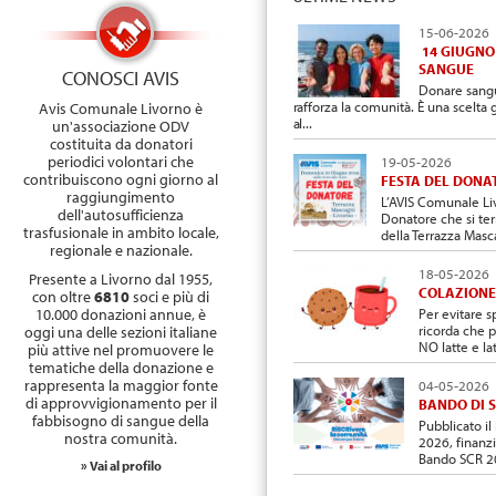
15-06-2026
14 GIUGNO
SANGUE
CONOSCI AVIS
Donare sangu
rafforza la comunità. È una scelta
Avis Comunale Livorno è
al...
un'associazione ODV
costituita da donatori
periodici volontari che
19-05-2026
contribuiscono ogni giorno al
FESTA DEL DONA
raggiungimento
L’AVIS Comunale Liv
dell'autosufficienza
Donatore che si ter
trasfusionale in ambito locale,
della Terrazza Masca
regionale e nazionale.
18-05-2026
Presente a Livorno dal 1955,
COLAZIONE
con oltre
6810
soci e più di
Per evitare s
10.000 donazioni annue, è
ricorda che p
oggi una delle sezioni italiane
NO latte e latt
più attive nel promuovere le
tematiche della donazione e
rappresenta la maggior fonte
04-05-2026
di approvvigionamento per il
BANDO DI S
fabbisogno di sangue della
Pubblicato il
nostra comunità.
2026, finanz
Bando SCR 202
» Vai al profilo