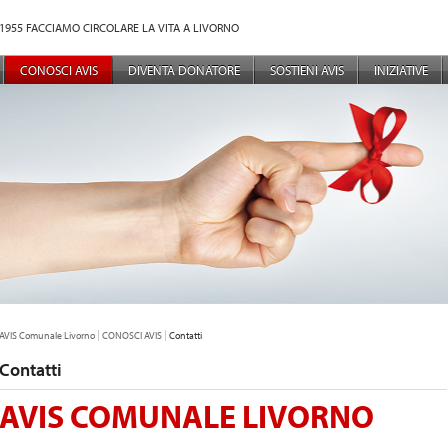
1955 FACCIAMO CIRCOLARE LA VITA A LIVORNO
NÙ PRINCIPALE
CONOSCI AVIS
DIVENTA DONATORE
SOSTIENI AVIS
INIZIATIVE
TU SEI QUI:
AVIS Comunale Livorno
CONOSCI AVIS
Contatti
Contatti
AVIS COMUNALE LIVORNO