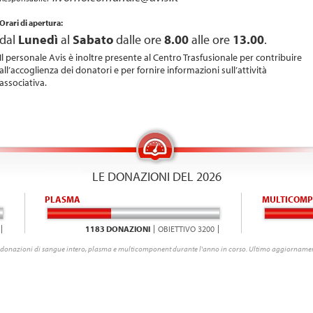
Orari di apertura:
dal
Lunedì
al
Sabato
dalle ore
8.00
alle ore
13.00
.
Il personale Avis è inoltre presente al Centro Trasfusionale per contribuire
all’accoglienza dei donatori e per fornire informazioni sull’attività
associativa.
LE DONAZIONI DEL 2026
PLASMA
MULTICOMP
1183 DONAZIONI
OBIETTIVO 3200
donazioni di sangue intero, plasma e multicomponent durante l'anno in corso. Ultimo aggiornamen