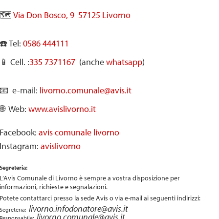
🗺️
Via Don Bosco, 9 57125 Livorno
☎️​ Tel:
0586 444111
📱​ Cell. :
335 7371167
(anche
whatsapp
)
📧​ e-mail:
livorno.comunale@avis.it
🌐​ Web:
www.avislivorno.it
Facebook:
avis comunale livorno
Instagram:
avislivorno
Segreteria:
L’Avis Comunale di Livorno è sempre a vostra disposizione per
informazioni, richieste e segnalazioni.
Potete contattarci presso la sede Avis o via e-mail ai seguenti indirizzi:
livorno.infodonatore@avis.it
Segreteria:
livorno.comunale@avis.it
Responsabile: