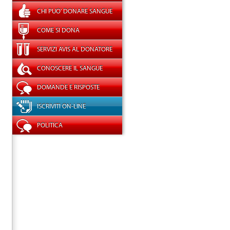
CHI PUO' DONARE SANGUE
COME SI DONA
SERVIZI AVIS AL DONATORE
CONOSCERE IL SANGUE
DOMANDE E RISPOSTE
ISCRIVITI ON-LINE
POLITICA