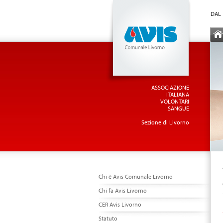
Vai al Menu principale
Vai ai Contenuti della pagina
DAL 
ME
ASSOCIAZIONE
ITALIANA
VOLONTARI
SANGUE
Sezione di Livorno
Chi è Avis Comunale Livorno
Chi fa Avis Livorno
CER Avis Livorno
Statuto