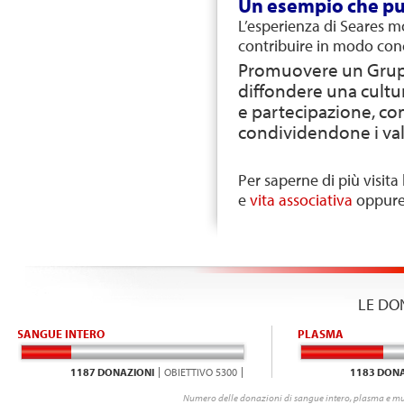
Un esempio che pu
L’esperienza di Seares 
contribuire in modo con
Promuovere un Grupp
diffondere una cultur
e partecipazione, co
condividendone i val
Per saperne di più visita
e
vita associativa
oppur
LE DO
SANGUE INTERO
PLASMA
1187 DONAZIONI
OBIETTIVO 5300
1183 DONA
Numero delle donazioni di sangue intero, plasma e mu