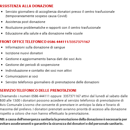
ASSISTENZA ALLA DONAZIONE
Servizio giornaliero di accoglienza donatori presso il centro trasfusionale
(temporaneamente sospeso causa Covid)
Assistenza post donazione
Risoluzione problematiche e rapporti con il centro trasfusionale
Educazione alla salute e alla donazione nelle scuole
FRONT OFFICE TELEFONICO 0586 444111/3357371167
Informazioni sulla donazione di sangue
Iscrizione nuovi donatori
Gestione e aggiornamento banca dati dei soci Avis
Gestione dei periodi di sospensione
Individuazione e contatto dei soci non attivi
Comunicazioni ai soci
Servizio telefonico giornaliero di prenotazione delle donazioni
SERVIZIO TELEFONICO DELLE PRENOTAZIONI
Chiamando i numeri 0586 444111 oppure 3357371167 attivi dal lunedì al sabato dalle
8:00 alle 13:00 i donatori possono accedere al servizio telefonico di prenotazione di
Avis Comunale Livorno che consente di prenotare in anticipo la data e l’orario di
massima del prelievo. I donatori prenotati avranno priorità di accesso alla donazione
rispetto a coloro che non hanno effettuato la prenotazione.
NB: a causa dell’emergenza sanitaria la prenotazione della donazione è necessaria per
evitare assebramenti e garantire la sicurezza dei donatori e del personale sanitario.