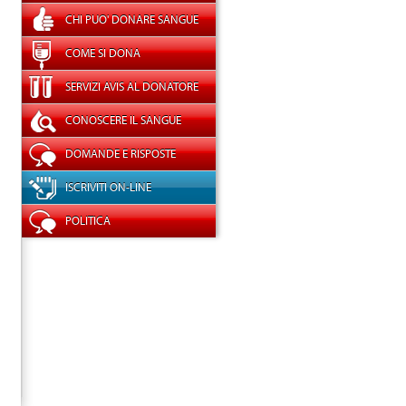
CHI PUO' DONARE SANGUE
COME SI DONA
SERVIZI AVIS AL DONATORE
CONOSCERE IL SANGUE
DOMANDE E RISPOSTE
ISCRIVITI ON-LINE
POLITICA