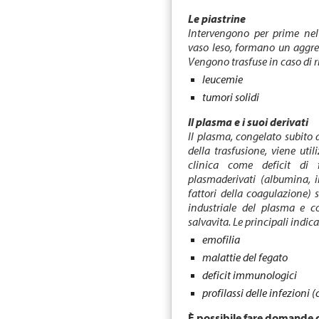
Le piastrine
Intervengono per prime nel 
vaso leso, formano un aggreg
Vengono trasfuse in caso di 
leucemie
tumori solidi
Il plasma e i suoi derivati
Il plasma, congelato subito
della trasfusione, viene util
clinica come deficit di 
plasmaderivati (albumina, 
fattori della coagulazione) s
industriale del plasma e co
salvavita. Le principali indic
emofilia
malattie del fegato
deficit immunologici
profilassi delle infezioni 
È possibile fare domande o