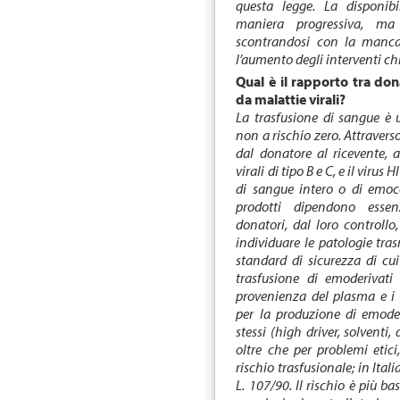
questa legge. La disponibi
maniera progressiva, ma 
scontrandosi con la mancan
l’aumento degli interventi chi
Qual è il rapporto tra don
da malattie virali?
La trasfusione di sangue è 
non a rischio zero. Attraverso
dal donatore al ricevente, a
virali di tipo B e C, e il virus
di sangue intero o di emoco
prodotti dipendono essen
donatori, dal loro controllo,
individuare le patologie tras
standard di sicurezza di cui
trasfusione di emoderivati 
provenienza del plasma e i 
per la produzione di emoderi
stessi (high driver, solventi,
oltre che per problemi etici
rischio trasfusionale;
in Itali
L. 107/90. Il rischio è più b