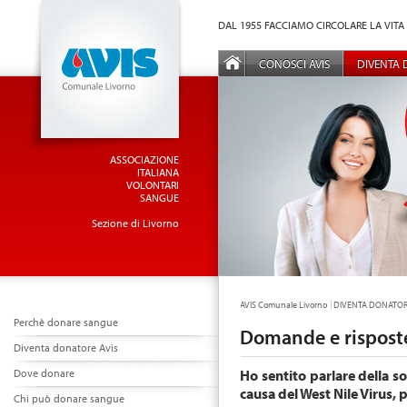
Vai al Menu principale
Vai ai Contenuti della pagina
DAL 1955 FACCIAMO CIRCOLARE LA VITA
MENÙ PRINCIPALE
CONOSCI AVIS
DIVENTA
ASSOCIAZIONE
ITALIANA
VOLONTARI
SANGUE
Sezione di Livorno
TU SEI QUI:
AVIS Comunale Livorno
DIVENTA DONATO
Perchè donare sangue
Domande e rispost
Diventa donatore Avis
Dove donare
Ho sentito parlare della s
causa del West Nile Virus, 
Chi può donare sangue