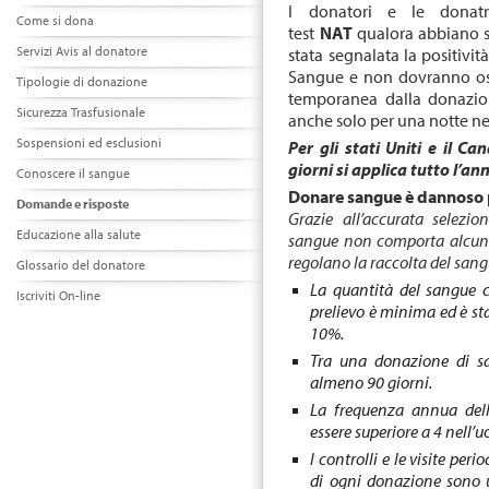
I donatori e le donatr
Come si dona
test
NAT
qualora abbiano s
Servizi Avis al donatore
stata segnalata la positivit
Sangue e non dovranno osse
Tipologie di donazione
temporanea dalla donazio
Sicurezza Trasfusionale
anche solo per una notte nel
Sospensioni ed esclusioni
Per gli stati Uniti e il C
giorni si applica tutto l’an
Conoscere il sangue
Donare sangue è dannoso p
Domande e risposte
Grazie all’accurata selezi
Educazione alla salute
sangue non comporta alcun r
regolano la raccolta del sang
Glossario del donatore
La quantità del sangue 
Iscriviti On-line
prelievo è minima ed è sta
10%.
Tra una donazione di san
almeno 90 giorni.
La frequenza annua del
essere superiore a 4 nell’u
I controlli e le visite pe
di ogni donazione sono 