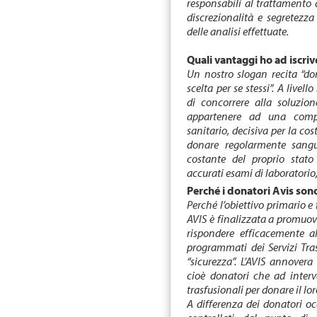
responsabili al trattamento 
discrezionalità e segretezza d
delle analisi effettuate.
Quali vantaggi ho ad iscriv
Un nostro slogan recita “don
scelta per se stessi”. A livel
di concorrere alla soluzio
appartenere ad una compo
sanitario, decisiva per la cos
donare regolarmente sangu
costante del proprio stato
accurati esami di laboratorio,
Perché i donatori Avis son
Perché l’obiettivo primario e
AVIS è finalizzata a promuov
rispondere efficacemente al
programmati dei Servizi Trasf
“sicurezza”. L’AVIS annovera 
cioè donatori che ad interva
trasfusionali per donare il lo
A differenza dei donatori oc