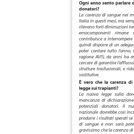
Ogni anno sento parlare d
donatori?
La carenza di sangue nei mes
Italia in questi mesi, ma sem
rilevano forti diminuzioni ne
emocomponenti rimane s
contribuisce a interrompere i
quindi disporre di un adegua
poter contare tutto l’anno,
ragione AVIS, da anni ha avv
cercare di garantire l’afflusso
strutture trasfusionali, e rid
sostitutive.
È vero che la carenza di
legge sui trapianti?
La nuova legge sulla don
mancanza di dichiarazione c
potenziali donatori. Il num
nazionale dovrebbe così inc
produrre i risultati sperati 
di sangue e non sarà poten
gravissimo che la carenza di 