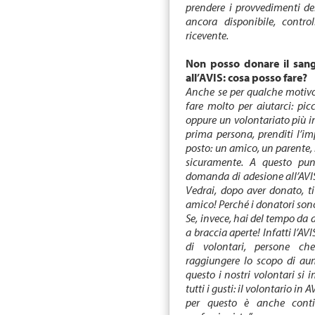
prendere i provvedimenti de
ancora disponibile, contr
ricevente.
Non posso donare il sang
all’AVIS: cosa posso fare?
Anche se per qualche motivo 
fare molto per aiutarci: pic
oppure un volontariato più i
prima persona, prenditi l’im
posto: un amico, un parente, il
sicuramente. A questo punt
domanda di adesione all’AVI
Vedrai, dopo aver donato, t
amico!
Perché i donatori sono 
Se, invece, hai del tempo da d
a braccia aperte! Infatti l’AV
di volontari, persone c
raggiungere lo scopo di aum
questo i nostri volontari si
tutti i gusti: il volontario in 
per questo è anche conti