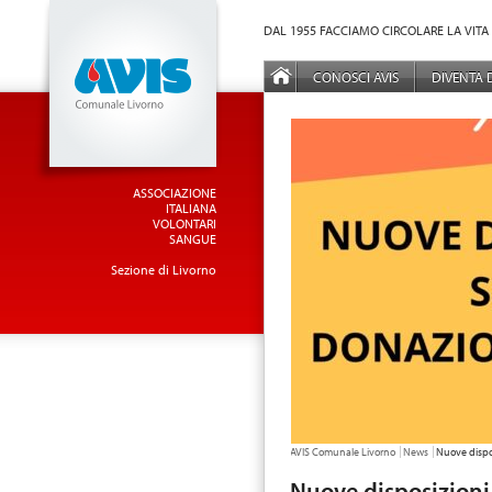
Vai al Menu principale
Vai ai Contenuti della pagina
DAL 1955 FACCIAMO CIRCOLARE LA VITA
MENÙ PRINCIPALE
CONOSCI AVIS
DIVENTA
ASSOCIAZIONE
ITALIANA
VOLONTARI
SANGUE
Sezione di Livorno
TU SEI QUI:
AVIS Comunale Livorno
News
Nuove dispos
Nuove disposizioni 