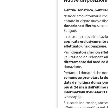
Gentile Donatrice, Gentile
desideriamo informarla che,
entrate in vigore nuove disp
donazione differita
, secon
Sangue.
In base alle nuove indicazio
applicata esclusivamente 
effettuato una donazione
.
Per i
donatori che non effe
valutazione dell’idoneità al
direttamente dal medico du
donazione.
Pertanto, i donatori che n
comunque prenotare la d
data dell’ultima donazion
più di 24 mesi dall’ultimo
informazioni 058644411
whtasapp).
Si ricorda inoltre che, anche
effettuata una verifica nei s