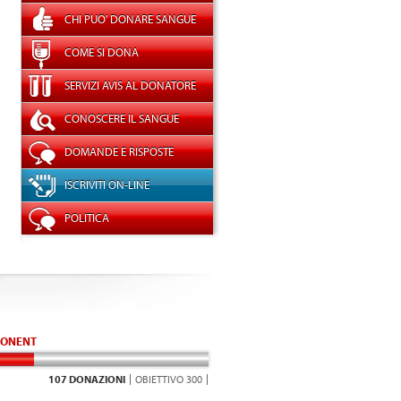
CHI PUO' DONARE SANGUE
COME SI DONA
SERVIZI AVIS AL DONATORE
CONOSCERE IL SANGUE
DOMANDE E RISPOSTE
ISCRIVITI ON-LINE
POLITICA
ONENT
107 DONAZIONI
OBIETTIVO 300