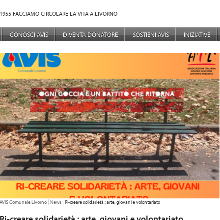
1955 FACCIAMO CIRCOLARE LA VITA A LIVORNO
NÙ PRINCIPALE
CONOSCI AVIS
DIVENTA DONATORE
SOSTIENI AVIS
INIZIATIVE
TU SEI QUI:
AVIS Comunale Livorno
News
Ri-creare solidarietà : arte, giovani e volontariato
Ri-creare solidarietà : arte, giovani e volontariato