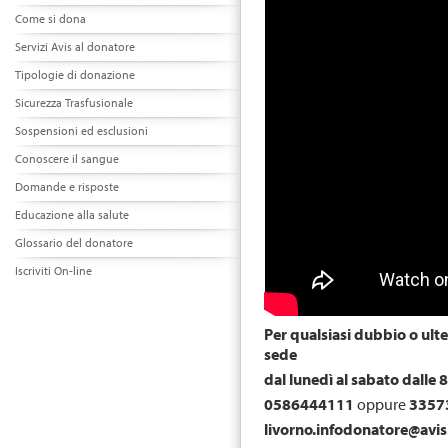
Come si dona
Servizi Avis al donatore
Tipologie di donazione
Sicurezza Trasfusionale
Sospensioni ed esclusioni
Conoscere il sangue
Domande e risposte
Educazione alla salute
Glossario del donatore
Iscriviti On-line
Per qualsiasi dubbio o ulte
sede
dal lunedì al sabato dalle 8
0586444111
oppure
3357
livorno.infodonatore@avis.