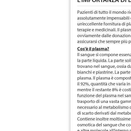
Pazienti di tutto il mondo r
assolutamente impensabili e 
un’eccellente fornitura di p
terapie e medicinali. Il pla
ovviamente dalle donazioni
assicurarsi che sempre più 
Cos’è il plasma?
Il sangue si compone essenzi
la parte liquida. La parte so
trovano nel sangue, ossia dal
bianchi e piastrine. La part
plasma. Il plasma è compos
il 92%, quantità che varia i
mentre il restante 8% è cost
funzione del plasma nel san
trasporto di una vasta gamm
necessario al metabolismo ce
di scarto derivati dal meta
Contiene inoltre moltissim
osmotica del sangue che cons
e altre molecole all’interno 