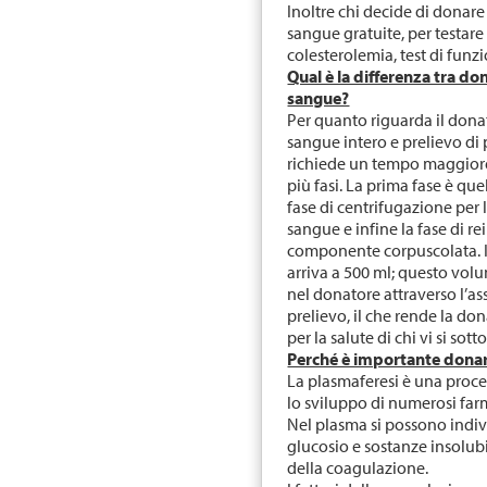
Inoltre chi decide di donare 
sangue gratuite, per testare
colesterolemia, test di funzi
Qual è la differenza tra d
sangue?
Per quanto riguarda il donato
sangue intero e prelievo di p
richiede un tempo maggiore,
più fasi. La prima fase è quel
fase di centrifugazione per 
sangue e infine la fase di r
componente corpuscolata. I
arriva a 500 ml; questo vo
nel donatore attraverso l’as
prelievo, il che rende la d
per la salute di chi vi si sot
Perché è importante donar
La plasmaferesi è una pro
lo sviluppo di numerosi far
Nel plasma si possono indivi
glucosio e sostanze insolubil
della coagulazione.