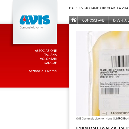
Vai al Menu principale
Vai ai Contenuti della pagina
DAL 1955 FACCIAMO CIRCOLARE LA VITA
MENÙ PRINCIPALE
CONOSCI AVIS
DIVENTA
ASSOCIAZIONE
ITALIANA
VOLONTARI
SANGUE
Sezione di Livorno
TU SEI QUI:
AVIS Comunale Livorno
News
L’IMPORTA
L’IMPORTANZA DI