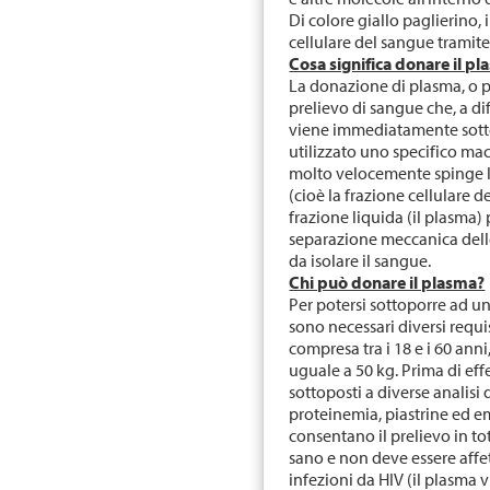
Di colore giallo paglierino,
cellulare del sangue tramit
Cosa significa donare il p
La donazione di plasma, o p
prelievo di sangue che, a di
viene immediatamente sotto
utilizzato uno specifico ma
molto velocemente spinge l
(cioè la frazione cellulare d
frazione liquida (il plasma)
separazione meccanica del
da isolare il sangue.
Chi può donare il plasma?
Per potersi sottoporre ad u
sono necessari diversi requi
compresa tra i 18 e i 60 an
uguale a 50 kg. Prima di eff
sottoposti a diverse analisi 
proteinemia, piastrine ed 
consentano il prelievo in to
sano e non deve essere affet
infezioni da HIV (il plasma