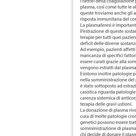
I fattori della coagulazione 
plasma, così come tutte le a
queste troviamo anche gli ant
risposta immunitaria del corp
La plasmaferesi è importan
ll’estrazione di queste sost
terapie per tutti quei pazie
deficit delle diverse sostan
Ad esempio, pazienti affetti
mancanza di specifici fatto
essere curati grazie alla so
vengono estratti dal plasm
Esistono inoltre patologie pe
nella somministrazione del 
è stato sottoposto ad estraz
casistica riguarda patologie
carenza sistemica di antico
terapia delle gravi ustioni.
La donazione di plasma riv
cura di molte patologie cron
genetici possono essere tra
somministrazione di plasma 
chi decide di donare il plasm