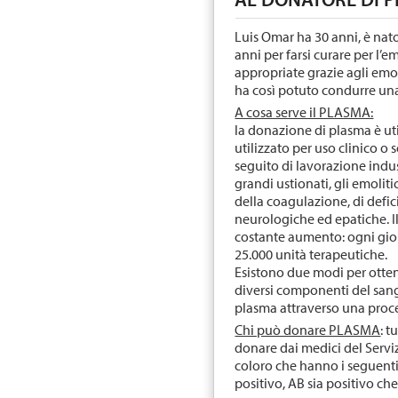
Luis Omar ha 30 anni, è nato 
anni per farsi curare per l’e
appropriate grazie agli emo
ha così potuto condurre un
A cosa serve il PLASMA:
la donazione di plasma è uti
utilizzato per uso clinico o
seguito di lavorazione indus
grandi ustionati, gli emolitic
della coagulazione, di defic
neurologiche ed epatiche. Il
costante aumento: ogni gior
25.000 unità terapeutiche.
Esistono due modi per otten
diversi componenti del san
plasma attraverso una proce
Chi può donare PLASMA
: t
donare dai medici del Servi
coloro che hanno i seguenti
positivo, AB sia positivo ch