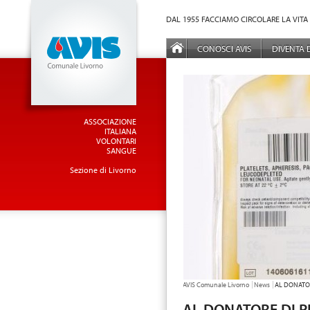
Vai al Menu principale
Vai ai Contenuti della pagina
DAL 1955 FACCIAMO CIRCOLARE LA VITA
MENÙ PRINCIPALE
CONOSCI AVIS
DIVENTA
ASSOCIAZIONE
ITALIANA
VOLONTARI
SANGUE
Sezione di Livorno
TU SEI QUI:
AVIS Comunale Livorno
News
AL DONATO
AL DONATORE DI 