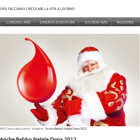
1955 FACCIAMO CIRCOLARE LA VITA A LIVORNO
NÙ PRINCIPALE
CONOSCI AVIS
DIVENTA DONATORE
SOSTIENI AVIS
INIZIATIVE
TU SEI QUI:
AVIS Comunale Livorno
Iniziative
Anche Babbo Natale Dona 2012
Anche Babbo Natale Dona 2012