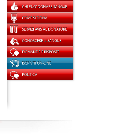
CHI PUO' DONARE SANGUE
COME SI DONA
SERVIZI AVIS AL DONATORE
CONOSCERE IL SANGUE
DOMANDE E RISPOSTE
ISCRIVITI ON-LINE
POLITICA