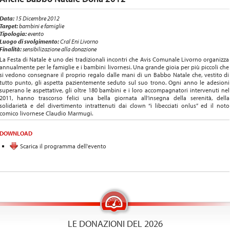
Data:
15 Dicembre 2012
Target:
bambini e famiglie
Tipologia:
evento
Luogo di svolgimento:
Cral Eni Livorno
Finalità:
sensibilizazione alla donazione
La Festa di Natale è uno dei tradizionali incontri che Avis Comunale Livorno organizza
annualmente per le famiglie e i bambini livornesi. Una grande gioia per più piccoli che
si vedono consegnare il proprio regalo dalle mani di un Babbo Natale che, vestito di
tutto punto, gli aspetta pazientemente seduto sul suo trono. Ogni anno le adesioni
superano le aspettative, gli oltre 180 bambini e i loro accompagnatori intervenuti nel
2011, hanno trascorso felici una bella giornata all’insegna della serenità, della
solidarietà e del divertimento intrattenuti dai clown “i libecciati onlus” ed il noto
comico livornese Claudio Marmugi.
DOWNLOAD
Scarica il programma dell'evento
LE DONAZIONI DEL 2026