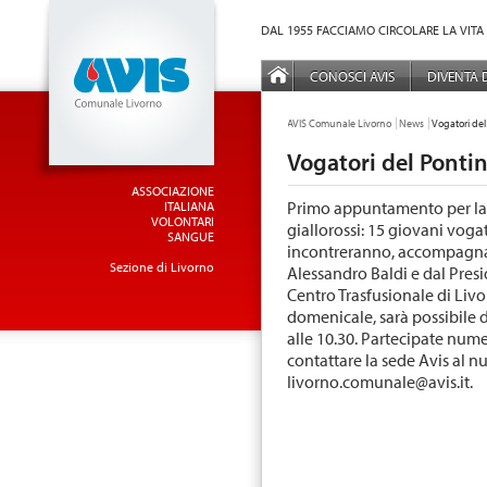
Vai al Menu principale
Vai ai Contenuti della pagina
DAL 1955 FACCIAMO CIRCOLARE LA VITA
MENÙ PRINCIPALE
CONOSCI AVIS
DIVENTA
TU SEI QUI:
AVIS Comunale Livorno
News
Vogatori del
Vogatori del Pontin
ASSOCIAZIONE
Primo appuntamento per la 
ITALIANA
VOLONTARI
giallorossi: 15 giovani voga
SANGUE
incontreranno, accompagnati
Sezione di Livorno
Alessandro Baldi e dal Presi
Centro Trasfusionale di Liv
domenicale, sarà possibile 
alle 10.30. Partecipate num
contattare la sede Avis al 
Iivorno.comunale@avis.it.