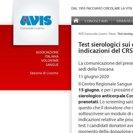
Vai al Menu principale
Vai ai Contenuti della pagina
DAL 1955 FACCIAMO CIRCOLARE LA VITA
MENÙ PRINCIPALE
CONOSCI AVIS
DIVENTA
TU SEI QUI:
AVIS Comunale Livorno
News
Test sierolog
Test sierologici sui
indicazioni del CRS
ASSOCIAZIONE
ITALIANA
VOLONTARI
La comunicazione del presi
SANGUE
sedi della Toscana
Sezione di Livorno
11 giugno 2020
Il Centro Regionale Sangue
15 giugno
, e per i prossimi 
sierologico anticorpale Co
prenotati
. Lo screening sar
questo che il donatore che 
sottoscrivere un modulo di
indicazioni relative alle pro
test. I candidati donatori av
momento della donazione ef