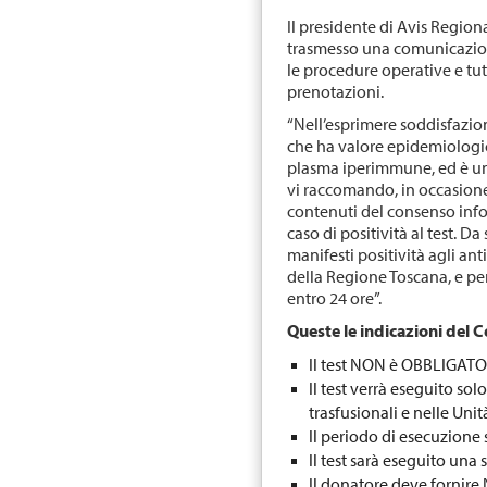
Il presidente di Avis Regio
trasmesso una comunicazione
le procedure operative e tutt
prenotazioni.
“Nell’esprimere soddisfazio
che ha valore epidemiologic
plasma iperimmune, ed è un 
vi raccomando, in occasione
contenuti del consenso info
caso di positività al test. D
manifesti positività agli ant
della Regione Toscana, e pe
entro 24 ore”.
Queste le indicazioni del 
Il test NON è OBBLIGAT
Il test verrà eseguito so
trasfusionali e nelle Unit
Il periodo di esecuzione
Il test sarà eseguito una 
Il donatore deve forni