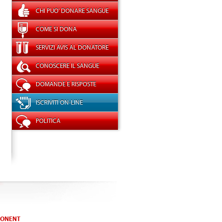
CHI PUO' DONARE SANGUE
COME SI DONA
SERVIZI AVIS AL DONATORE
CONOSCERE IL SANGUE
DOMANDE E RISPOSTE
ISCRIVITI ON-LINE
POLITICA
ONENT