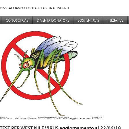
1955 FACCIAMO CIRCOLARE LA VITA A LIVORNO
NÙ PRINCIPALE
CONOSCI AVIS
DIVENTA DONATORE
SOSTIENI AVIS
INIZIATIVE
TU SEI QUI:
AVIS Comunale Livorno
News
TEST PER WEST NILE VIRUS aggiornamento al 22/06/18
TEST PER WEST NILE VIRUS aggiornamento al 22/06/18