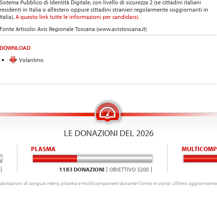
Sistema Pubblico di Identità Digitale, con livello di sicurezza 2 (se cittadini italiani
residenti in Italia o all’estero oppure cittadini stranieri regolarmente soggiornanti in
Italia).
A questo link tutte le informazioni per candidarsi.
Fonte Articolo: Avis Regionale Toscana (www.avistoscana.it)
DOWNLOAD
Volantino
LE DONAZIONI DEL 2026
PLASMA
MULTICOMP
1183 DONAZIONI
OBIETTIVO 3200
donazioni di sangue intero, plasma e multicomponent durante l'anno in corso. Ultimo aggiornamen