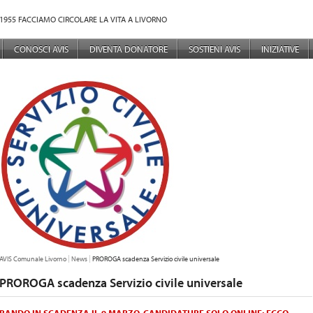
1955 FACCIAMO CIRCOLARE LA VITA A LIVORNO
NÙ PRINCIPALE
CONOSCI AVIS
DIVENTA DONATORE
SOSTIENI AVIS
INIZIATIVE
TU SEI QUI:
AVIS Comunale Livorno
News
PROROGA scadenza Servizio civile universale
PROROGA scadenza Servizio civile universale