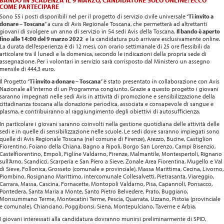
BANDO IN SCADENZA IL 9 MARZO, CANDIDATURE SOLO ONLINE: ECCO
COME PARTECIPARE
Sono 55 i posti disponibili nel per il progetto di servizio civile universale “
Ti invito a
donare – Toscana
” a cura di Avis Regionale Toscana, che permetterà ad altrettanti
giovani di svolgere un anno di servizio in 54 sedi Avis della Toscana.
Il bando è aperto
fino alle 14:00 del 9 marzo 2022
e la candidatura può arrivare esclusivamente online.
La durata dell’esperienza è di 12 mesi, con orario settimanale di 25 ore flessibili da
articolare tra il lunedì e la domenica, secondo le indicazioni della propria sede di
assegnazione. Per i volontari in servizio sarà corrisposto dal Ministero un assegno
mensile di 444,3 euro.
Il Progetto “
Ti invito a donare – Toscana
” è stato presentato in collaborazione con Avis
Nazionale all’interno di un Programma congiunto. Grazie a questo progetto i giovani
saranno impegnati nelle sedi Avis in attività di promozione e sensibilizzazione della
cittadinanza toscana alla donazione periodica, associata e consapevole di sangue e
plasma, e contribuiranno al raggiungimento degli obiettivi di autosufficienza.
In particolare i giovani saranno coinvolti nella gestione quotidiana delle attività delle
sedi e in quelle di sensibilizzazione nelle scuole. Le sedi dove saranno impiegati sono
quelle di Avis Regionale Toscana (nel comune di Firenze), Arezzo, Bucine, Castiglion
Fiorentino, Foiano della Chiana, Bagno a Ripoli, Borgo San Lorenzo, Campi Bisenzio,
Castelfiorentino, Empoli, Figline Valdarno, Firenze, Malmantile, Montespertoli, Rignano
sull’Arno, Scandicci, Scarperia e San Piero a Sieve, Zonale Area Fiorentina, Mugello e Val
di Sieve, Follonica, Grosseto (comunale e provinciale), Massa Marittima, Cecina, Livorno,
Piombino, Rosignano Marittimo, intercomunale Collesalvetti, Pietrasanta, Viareggio,
Carrara, Massa, Cascina, Fornacette, Montopoli Valdarno, Pisa, Capannoli, Ponsacco,
Pontedera, Santa Maria a Monte, Santo Pietro Belvedere, Prato, Buggiano,
Monsummano Terme, Montecatini Terme, Pescia, Quarrata, Uzzano, Pistoia (provinciale
e comunale), Chianciano, Poggibonsi, Siena, Montepulciano, Taverne e Arbia.
I giovani interessati alla candidatura dovranno munirsi preliminarmente di SPID,