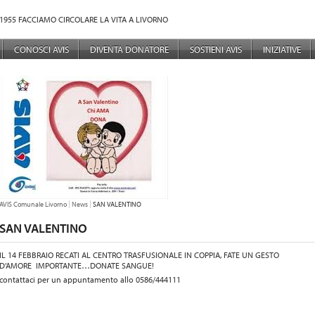
1955 FACCIAMO CIRCOLARE LA VITA A LIVORNO
NÙ PRINCIPALE
CONOSCI AVIS
DIVENTA DONATORE
SOSTIENI AVIS
INIZIATIVE
TU SEI QUI:
AVIS Comunale Livorno
News
SAN VALENTINO
SAN VALENTINO
IL 14 FEBBRAIO RECATI AL CENTRO TRASFUSIONALE IN COPPIA, FATE UN GESTO
D’AMORE IMPORTANTE…DONATE SANGUE!
contattaci per un appuntamento allo 0586/444111