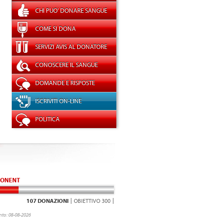
CHI PUO' DONARE SANGUE
COME SI DONA
SERVIZI AVIS AL DONATORE
CONOSCERE IL SANGUE
DOMANDE E RISPOSTE
ISCRIVITI ON-LINE
POLITICA
ONENT
107 DONAZIONI
OBIETTIVO 300
to: 08-08-2026