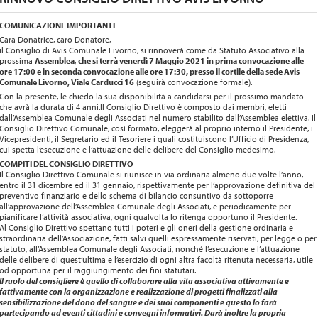
COMUNICAZIONE IMPORTANTE
Cara Donatrice, caro Donatore,
il Consiglio di Avis Comunale Livorno, si rinnoverà come da Statuto Associativo alla
prossima
Assemblea
,
che si terrà venerdì 7 Maggio 2021 in prima convocazione alle
ore 17:00 e in seconda convocazione alle ore 17:30, presso il cortile della sede Avis
Comunale Livorno, Viale Carducci 16
(seguirà convocazione formale).
Con la presente, le chiedo la sua disponibilità a candidarsi per il prossimo mandato
che avrà la durata di 4 anni.Il Consiglio Direttivo è composto dai membri, eletti
dall’Assemblea Comunale degli Associati nel numero stabilito dall’Assemblea elettiva. Il
Consiglio Direttivo Comunale, così formato, eleggerà al proprio interno il Presidente, i
Vicepresidenti, il Segretario ed il Tesoriere i quali costituiscono l’Ufficio di Presidenza,
cui spetta l’esecuzione e l’attuazione delle delibere del Consiglio medesimo.
COMPITI DEL CONSIGLIO DIRETTIVO
Il Consiglio Direttivo Comunale si riunisce in via ordinaria almeno due volte l’anno,
entro il 31 dicembre ed il 31 gennaio, rispettivamente per l’approvazione definitiva del
preventivo finanziario e dello schema di bilancio consuntivo da sottoporre
all’approvazione dell’Assemblea Comunale degli Associati, e periodicamente per
pianificare l’attività associativa, ogni qualvolta lo ritenga opportuno il Presidente.
Al Consiglio Direttivo spettano tutti i poteri e gli oneri della gestione ordinaria e
straordinaria dell’Associazione, fatti salvi quelli espressamente riservati, per legge o per
statuto, all’Assemblea Comunale degli Associati, nonché l’esecuzione e l’attuazione
delle delibere di quest’ultima e l’esercizio di ogni altra facoltà ritenuta necessaria, utile
od opportuna per il raggiungimento dei fini statutari.
Il ruolo del consigliere è quello di collaborare alla vita associativa attivamente e
fattivamente con la organizzazione e realizzazione di progetti finalizzati alla
sensibilizzazione del dono del sangue e dei suoi componenti e questo lo farà
partecipando ad eventi cittadini e convegni informativi. Darà inoltre la propria