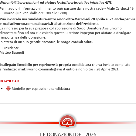
disponibilità per riunioni, ed aiutare lo staff per le relative iniziative AVIS.
Per maggiori informazioni in merito può passare dalla nostra sede – Viale Carducci 16
– Livorno (lun-ven. dalle ore 9.00 alle 12.00).
Può inviare la sua candidatura entro e non oltre Mercoledì 28 aprile 2021 anche per via
e-mail a: livorno.comunale@avis.it all’attenzione del Presidente.
La ringrazio per la sua preziosa collaborazione di Socio Donatore Avis Livorno,
dimostrata fino ad ora e le chiedo questo ulteriore impegno per aiutarci a divulgare
l’importanza della donazione.
In attesa di un suo gentile riscontro, le porgo cordiali saluti.
Il Presidente
Matteo Bagnoli
In allegato il modello per esprimere la propria condidatura
che va inviato compilato
all’indirizzo mail: livorno.comunale@avis.it entro e non oltre il 28 Aprile 2021.
DOWNLOAD
Modello per espressione candidatura
LE DONAZIONI DEL 2026