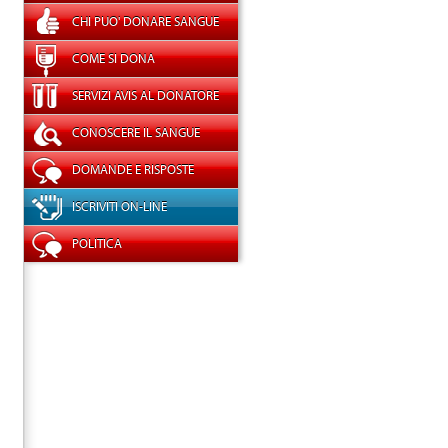
CHI PUO' DONARE SANGUE
COME SI DONA
SERVIZI AVIS AL DONATORE
CONOSCERE IL SANGUE
DOMANDE E RISPOSTE
ISCRIVITI ON-LINE
POLITICA