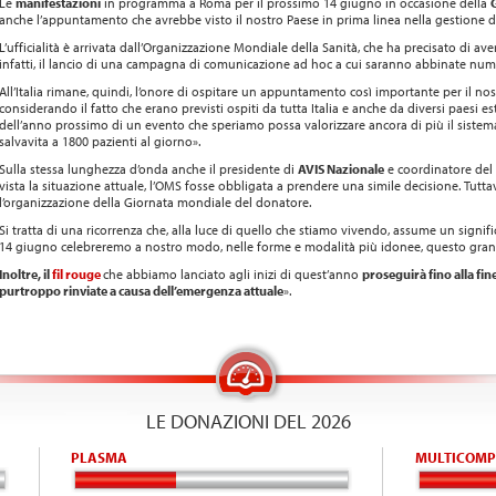
Le
manifestazioni
in programma a Roma per il prossimo 14 giugno in occasione della
anche l’appuntamento che avrebbe visto il nostro Paese in prima linea nella gestione de
L’ufficialità è arrivata dall’Organizzazione Mondiale della Sanità, che ha precisato di 
infatti, il lancio di una campagna di comunicazione ad hoc a cui saranno abbinate numero
All’Italia rimane, quindi, l’onore di ospitare un appuntamento così importante per il nost
considerando il fatto che erano previsti ospiti da tutta Italia e anche da diversi paesi est
dell’anno prossimo di un evento che speriamo possa valorizzare ancora di più il sistem
salvavita a 1800 pazienti al giorno».
Sulla stessa lunghezza d’onda anche il presidente di
AVIS Nazionale
e coordinatore del
vista la situazione attuale, l’OMS fosse obbligata a prendere una simile decisione. Tutta
l’organizzazione della Giornata mondiale del donatore.
Si tratta di una ricorrenza che, alla luce di quello che stiamo vivendo, assume un signif
14 giugno celebreremo a nostro modo, nelle forme e modalità più idonee, questo grande
Inoltre, il
fil rouge
che abbiamo lanciato agli inizi di quest’anno
proseguirà fino alla fine
purtroppo rinviate a causa dell’emergenza attuale
».
LE DONAZIONI DEL 2026
PLASMA
MULTICOMP