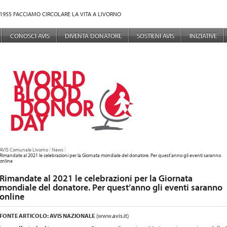
1955 FACCIAMO CIRCOLARE LA VITA A LIVORNO
NÙ PRINCIPALE
CONOSCI AVIS
DIVENTA DONATORE
SOSTIENI AVIS
INIZIATIVE
TU SEI QUI:
AVIS Comunale Livorno
News
Rimandate al 2021 le celebrazioni per la Giornata mondiale del donatore. Per quest’anno gli eventi saranno
online
Rimandate al 2021 le celebrazioni per la Giornata
mondiale del donatore. Per quest’anno gli eventi saranno
online
FONTE ARTICOLO: AVIS NAZIONALE
(www.avis.it)