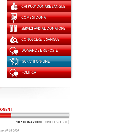
CHI PUO' DONARE SANGUE
COME SI DONA
SERVIZI AVIS AL DONATORE
CONOSCERE IL SANGUE
DOMANDE E RISPOSTE
ISCRIVITI ON-LINE
POLITICA
ONENT
107 DONAZIONI
OBIETTIVO 300
to: 07-08-2026