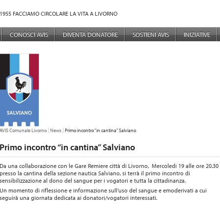
1955 FACCIAMO CIRCOLARE LA VITA A LIVORNO
NÙ PRINCIPALE
CONOSCI AVIS
DIVENTA DONATORE
SOSTIENI AVIS
INIZIATIVE
TU SEI QUI:
AVIS Comunale Livorno
News
Primo incontro “in cantina” Salviano
Primo incontro “in cantina” Salviano
Da una collaborazione con le Gare Remiere città di Livorno, Mercoledi 19 alle ore 20.30
presso la cantina della sezione nautica Salviano, si terrà il primo incontro di
sensibilizzazione al dono del sangue per i vogatori e tutta la cittadinanza.
Un momento di riflessione e informazione sull’uso del sangue e emoderivati a cui
seguirà una giornata dedicata ai donatori/vogatori interessati.