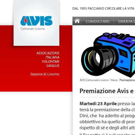
Vai al Menu principale
Vai ai Contenuti della pagina
DAL 1955 FACCIAMO CIRCOLARE LA VITA
MENÙ PRINCIPALE
CONOSCI AVIS
DIVENTA
ASSOCIAZIONE
ITALIANA
VOLONTARI
SANGUE
Sezione di Livorno
TU SEI QUI:
AVIS Comunale Livorno
News
Premiazione 
Premiazione Avis e 
Martedì 23 Aprile
presso la
terrà la premiazione della cl
Dini, che ha aderito al prog
obbiettivo ha quello di prom
rispetto di sé e degli altri a