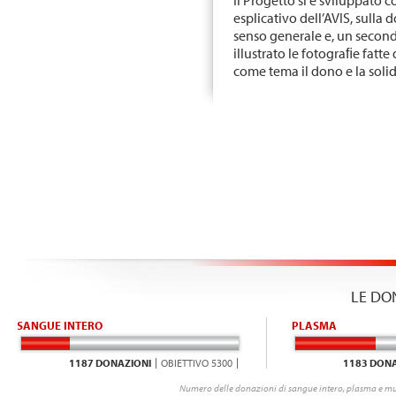
Il Progetto si è sviluppato c
esplicativo dell’AVIS, sulla
senso generale e, un secon
illustrato le fotograﬁe fatt
come tema il dono e la solid
LE DO
SANGUE INTERO
PLASMA
1187 DONAZIONI
OBIETTIVO 5300
1183 DONA
Numero delle donazioni di sangue intero, plasma e mu