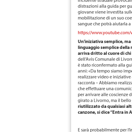
incidente stradale provocat
distrazioni alla guida per 
giovane viene investita sulle
mobilitazione di un suo coe
sangue che potrà aiutarla a 
https://www.youtube.com
Un’iniziativa semplice, ma 
linguaggio semplice della
arriva dritto al cuore di ch
dell’Avis Comunale di Livo
è stato riconfermato alla gu
anni: «Da tempo siamo impe
realizzare video e iniziati
racconta – Abbiamo realizz
che effettuare una comunicaz
per arrivare alle coscienze d
girato a Livorno, ma il bello
riutilizzato da qualsiasi al
canzone, si dice
“Entra in A
E sarà probabilmente per l’