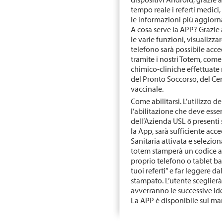
tempo reale i referti medici,
le informazioni più aggiorn
A cosa serve la APP? Grazie 
le varie funzioni, visualizzar
telefono sarà possibile acced
tramite i nostri Totem, come 
chimico-cliniche effettuate 
del Pronto Soccorso, del Cen
vaccinale.
Come abilitarsi. L’utilizzo 
l’abilitazione che deve esse
dell’Azienda USL 6 presenti s
la App, sarà sufficiente acc
Sanitaria attivata e selezion
totem stamperà un codice a
proprio telefono o tablet bas
tuoi referti” e far leggere d
stampato. L’utente sceglier
avverranno le successive ide
La APP è disponibile sul ma