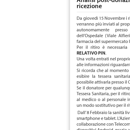
ricezione
Da giovedì 15 Novembre i ri
verranno più inviati al prop
autonomamente presso 
dell’Ospedale (Viale Alfier
farmacia del supermercato 
Per il ritiro è necessari
RELATIVO PIN
.
Una volta entrati nel propr
alle informazioni riguardant
Si ricorda che al momento 
esibire la tessera sanitar
possibile attivarla presso il
Se il donatore per qualunq
Tessera Sanitaria, per il riti
al medico o al personale i
un modo sostitutivo per il rit
Dall’ 8 Febbraio la sanità li
smartphone e tablet. L’Azie
collaborazione con Telecom 
dispositivi Android, grazie a