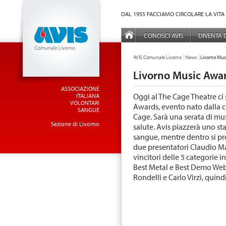
Vai al Menu principale
Vai ai Contenuti della pagina
DAL 1955 FACCIAMO CIRCOLARE LA VITA
MENÙ PRINCIPALE
CONOSCI AVIS
DIVENTA
TU SEI QUI:
AVIS Comunale Livorno
News
Livorno Mus
Livorno Music Awar
ASSOCIAZIONE
Oggi al The Cage Theatre ci
ITALIANA
VOLONTARI
Awards, evento nato dalla c
SANGUE
Cage. Sarà una serata di mus
Sezione di Livorno
salute. Avis piazzerà uno sta
sangue, mentre dentro si pr
due presentatori Claudio Ma
vincitori delle 5 categorie i
Best Metal e Best Demo Web.
Rondelli e Carlo Virzì, quind