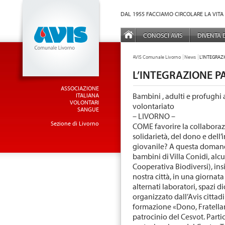
Vai al Menu principale
Vai ai Contenuti della pagina
DAL 1955 FACCIAMO CIRCOLARE LA VITA
MENÙ PRINCIPALE
CONOSCI AVIS
DIVENTA
TU SEI QUI:
AVIS Comunale Livorno
News
L’INTEGRAZI
L’INTEGRAZIONE PA
ASSOCIAZIONE
Bambini , adulti e profughi a
ITALIANA
VOLONTARI
volontariato
SANGUE
– LIVORNO –
Sezione di Livorno
COME favorire la collaborazi
solidarietà, del dono e dell’
giovanile? A questa domand
bambini di Villa Conidi, alc
Cooperativa Biodiversi), ins
nostra città, in una giornata
alternati laboratori, spazi di
organizzato dall’Avis cittadi
formazione «Dono, Fratellanz
patrocinio del Cesvot. Parti