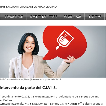
1955 FACCIAMO CIRCOLARE LA VITA A LIVORNO
NÙ PRINCIPALE
CONOSCI AVIS
DIVENTA DONATORE
SOSTIENI AVIS
INIZIATIVE
TU SEI QUI:
AVIS Comunale Livorno
News
Intervento da parte del C.I.V.I.S.
Intervento da parte del C.I.V.I.S.
Il coordinamento C.I.V.I.S, tra le organizzazioni di volontariato del sangue operanti
sull’intero
territorio nazionale,AVIS, FIDAS, Donatori Sangue C.R.I e FRATRES offre alcuni spunti al