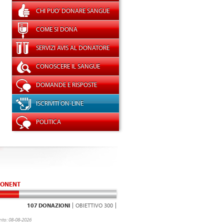
CHI PUO' DONARE SANGUE
COME SI DONA
SERVIZI AVIS AL DONATORE
CONOSCERE IL SANGUE
DOMANDE E RISPOSTE
ISCRIVITI ON-LINE
POLITICA
ONENT
107 DONAZIONI
OBIETTIVO 300
to: 08-08-2026