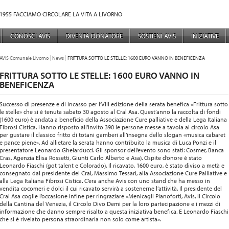
1955 FACCIAMO CIRCOLARE LA VITA A LIVORNO
NÙ PRINCIPALE
CONOSCI AVIS
DIVENTA DONATORE
SOSTIENI AVIS
INIZIATIVE
TU SEI QUI:
AVIS Comunale Livorno
News
FRITTURA SOTTO LE STELLE: 1600 EURO VANNO IN BENEFICENZA
FRITTURA SOTTO LE STELLE: 1600 EURO VANNO IN
BENEFICENZA
Successo di presenze e di incasso per l’VIII edizione della serata benefica «Frittura sotto
le stelle» che si è tenuta sabato 30 agosto al Cral Asa. Quest’anno la raccolta di fondi
(1600 euro) è andata a beneficio della Associazione Cure palliative e della Lega Italiana
Fibrosi Cistica. Hanno risposto all’invito 390 le persone messe a tavola al circolo Asa
per gustare il classico fritto di totani gamberi all’insegna dello slogan «musica cabaret
e pance piene». Ad allietare la serata hanno contribuito la musica di Luca Ponzi e il
presentatore Leonardo Ghelarducci. Gli sponsor dell’evento sono stati: Cosmer, Banca
Cras, Agenzia Elisa Rossetti, Giunti Carlo Alberto e Asa). Ospite d’onore è stato
Leonardo Fiaschi (got talent e Colorado). Il ricavato, 1600 euro, è stato diviso a metà e
consegnato dal presidente del Cral, Massimo Tessari, alla Associazione Cure Palliative e
alla Lega Italiana Fibrosi Cistica. C’era anche Avis con uno stand che ha messo in
vendita cocomeri e dolci il cui ricavato servirà a sostenerne l’attività. Il presidente del
Cral Asa coglie l’occasione infine per ringraziare «Menicagli Pianoforti, Avis, il Circolo
della Cantina del Venezia, il Circolo Divo Demi per la loro partecipazione e i mezzi di
informazione che danno sempre risalto a questa iniziativa benefica. E Leonardo Fiaschi
che si è rivelato persona straordinaria non solo come artista».