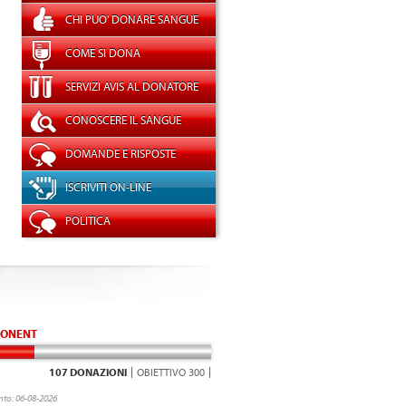
CHI PUO' DONARE SANGUE
COME SI DONA
SERVIZI AVIS AL DONATORE
CONOSCERE IL SANGUE
DOMANDE E RISPOSTE
ISCRIVITI ON-LINE
POLITICA
ONENT
107 DONAZIONI
OBIETTIVO 300
to: 06-08-2026