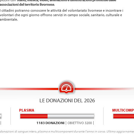
associazioni del territorio livornese
.
I cittadini potranno conoscere le attività del volontariato livornese e incontrare i
volontari che ogni giorno offrono servizi in campo sociale, sanitario, culturale e
ambientale.
LE DONAZIONI DEL 2026
PLASMA
MULTICOMP
1183 DONAZIONI
OBIETTIVO 3200
donazioni di sangue intero, plasma e multicomponent durante l'anno in corso. Ultimo aggiornamen