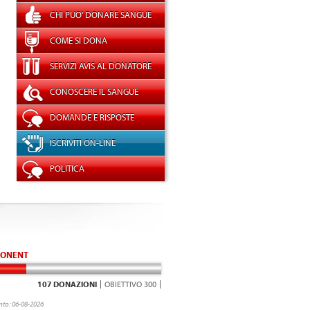
CHI PUO' DONARE SANGUE
COME SI DONA
SERVIZI AVIS AL DONATORE
CONOSCERE IL SANGUE
DOMANDE E RISPOSTE
ISCRIVITI ON-LINE
POLITICA
ONENT
107 DONAZIONI
OBIETTIVO 300
to: 06-08-2026