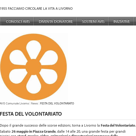
1955 FACCIAMO CIRCOLARE LA VITA A LIVORNO
NÙ PRINCIPALE
CONOSCI AVIS
DIVENTA DONATORE
SOSTIENI AVIS
INIZIATIVE
TU SEI QUI:
AVIS Comunale Livorno
News
FESTA DEL VOLONTARIATO
FESTA DEL VOLONTARIATO
Dopo il grande successo delle scorse edizioni, torna a Livorno la
Festa del Volontariato
.
Sabato
26 maggio in Piazza Grande
, dalle 14 alle 20, una grande festa per grandi
piccini con
stand, musica, video, animazioni e dimostrazioni promosse dalle