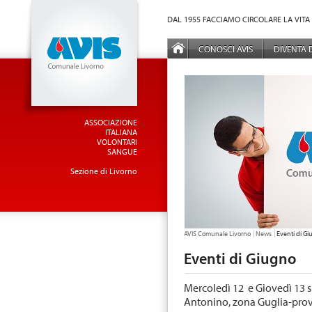
Vai al Menu principale
Vai ai Contenuti della pagina
DAL 1955 FACCIAMO CIRCOLARE LA VITA
MENÙ PRINCIPALE
CONOSCI AVIS
DIVENTA
ASSOCIAZIONE
ITALIANA
VOLONTARI
SANGUE
Sezione di Livorno
TU SEI QUI:
AVIS Comunale Livorno
News
Eventi di G
Eventi di Giugno
Mercoledì 12 e Giovedì 13 sia
Antonino, zona Guglia-provi