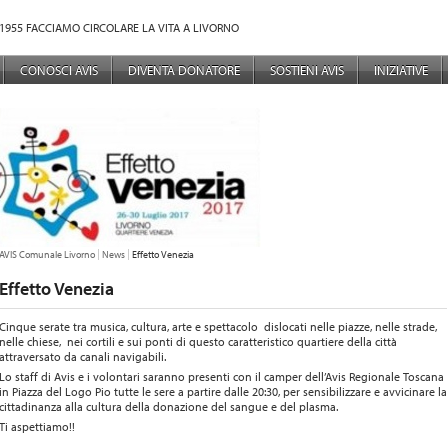
1955 FACCIAMO CIRCOLARE LA VITA A LIVORNO
NÙ PRINCIPALE
CONOSCI AVIS
DIVENTA DONATORE
SOSTIENI AVIS
INIZIATIVE
TU SEI QUI:
AVIS Comunale Livorno
News
Effetto Venezia
Effetto Venezia
Cinque serate tra musica, cultura, arte e spettacolo dislocati nelle piazze, nelle strade,
nelle chiese, nei cortili e sui ponti di questo caratteristico quartiere della città
attraversato da canali navigabili.
Lo staff di Avis e i volontari saranno presenti con il camper dell’Avis Regionale Toscana
in Piazza del Logo Pio tutte le sere a partire dalle 20:30, per sensibilizzare e avvicinare la
cittadinanza alla cultura della donazione del sangue e del plasma.
Ti aspettiamo!!