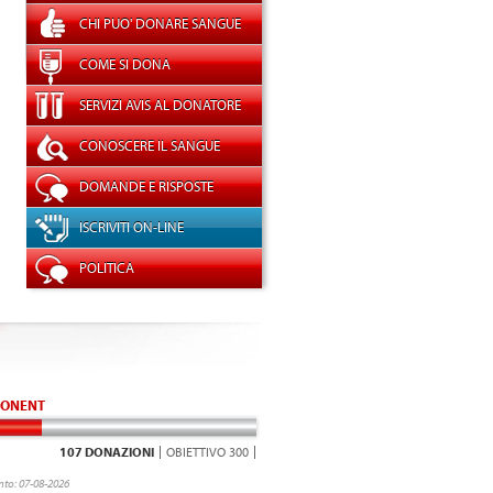
CHI PUO' DONARE SANGUE
COME SI DONA
SERVIZI AVIS AL DONATORE
CONOSCERE IL SANGUE
DOMANDE E RISPOSTE
ISCRIVITI ON-LINE
POLITICA
ONENT
107 DONAZIONI
OBIETTIVO 300
to: 07-08-2026