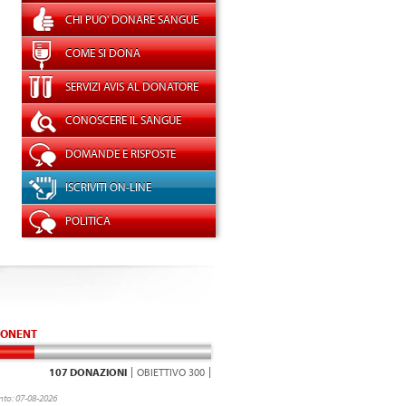
CHI PUO' DONARE SANGUE
COME SI DONA
SERVIZI AVIS AL DONATORE
CONOSCERE IL SANGUE
DOMANDE E RISPOSTE
ISCRIVITI ON-LINE
POLITICA
ONENT
107 DONAZIONI
OBIETTIVO 300
to: 07-08-2026