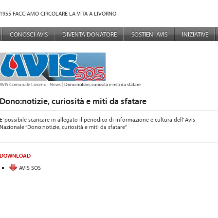
1955 FACCIAMO CIRCOLARE LA VITA A LIVORNO
NÙ PRINCIPALE
CONOSCI AVIS
DIVENTA DONATORE
SOSTIENI AVIS
INIZIATIVE
TU SEI QUI:
AVIS Comunale Livorno
News
Dono:notizie, curiosità e miti da sfatare
Dono:notizie, curiosità e miti da sfatare
E’ possibile scaricare in allegato il periodico di informazione e cultura dell’ Avis
Nazionale “Dono:notizie, curiosità e miti da sfatare”
DOWNLOAD
AVIS SOS