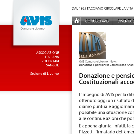
Vai al Menu principale
Vai ai Contenuti della pagina
DAL 1955 FACCIAMO CIRCOLARE LA VITA
MENÙ PRINCIPALE
CONOSCI AVIS
DIVENTA
ASSOCIAZIONE
ITALIANA
VOLONTARI
TU SEI QUI:
AVIS Comunale Livorno
News
SANGUE
Donazione e pensioni: la Commissione Affari
Sezione di Livorno
Donazione e pensio
Costituzionali acc
L’impegno di AVIS per la dif
ottenuto oggi un risultato d
diamo puntuale aggiornamen
possibile una situazione co
alle continue azioni che po
È appena giunta, infatti, l
Pizzetti, firmatario dell’e