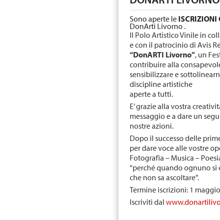
Sono aperte le
ISCRIZIONI
DonArti Livorno .
Il Polo Artistico Vinile in 
e con il patrocinio di Avis 
“DonARTI Livorno”
, un Fe
contribuire alla consapevol
sensibilizzare e sottolinear
discipline artistiche
aperte a tutti.
E’ grazie alla vostra creativ
messaggio e a dare un segui
nostre azioni.
Dopo il successo delle prim
per dare voce alle vostre op
Fotografia – Musica – Poes
“perché quando ognuno si es
che non sa ascoltare”.
Termine iscrizioni: 1 maggi
Iscriviti dal
www.donartilivo