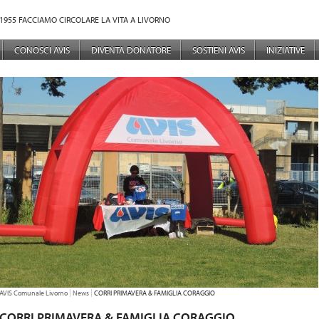
1955 FACCIAMO CIRCOLARE LA VITA A LIVORNO
NÙ PRINCIPALE
CONOSCI AVIS
DIVENTA DONATORE
SOSTIENI AVIS
INIZIATIVE
TU SEI QUI:
AVIS Comunale Livorno
News
CORRI PRIMAVERA & FAMIGLIA CORAGGIO
CORRI PRIMAVERA & FAMIGLIA CORAGGIO