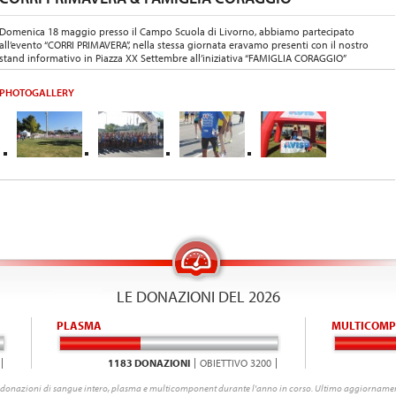
Domenica 18 maggio presso il Campo Scuola di Livorno, abbiamo partecipato
all’evento “CORRI PRIMAVERA”, nella stessa giornata eravamo presenti con il nostro
stand informativo in Piazza XX Settembre all’iniziativa “FAMIGLIA CORAGGIO”
PHOTOGALLERY
LE DONAZIONI DEL 2026
PLASMA
MULTICOMP
1183 DONAZIONI
OBIETTIVO 3200
donazioni di sangue intero, plasma e multicomponent durante l'anno in corso. Ultimo aggiornamen