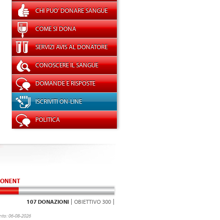
CHI PUO' DONARE SANGUE
COME SI DONA
SERVIZI AVIS AL DONATORE
CONOSCERE IL SANGUE
DOMANDE E RISPOSTE
ISCRIVITI ON-LINE
POLITICA
ONENT
107 DONAZIONI
OBIETTIVO 300
to: 06-08-2026