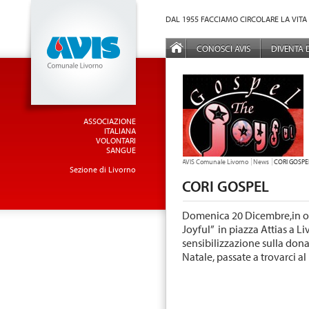
Vai al Menu principale
Vai ai Contenuti della pagina
DAL 1955 FACCIAMO CIRCOLARE LA VITA
MENÙ PRINCIPALE
CONOSCI AVIS
DIVENTA
ASSOCIAZIONE
ITALIANA
VOLONTARI
SANGUE
TU SEI QUI:
AVIS Comunale Livorno
News
CORI GOSPE
Sezione di Livorno
CORI GOSPEL
Domenica 20 Dicembre,in oc
Joyful” in piazza Attias a L
sensibilizzazione sulla donaz
Natale, passate a trovarci al