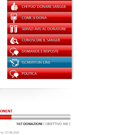
CHI PUO' DONARE SANGUE
COME SI DONA
SERVIZI AVIS AL DONATORE
CONOSCERE IL SANGUE
DOMANDE E RISPOSTE
ISCRIVITI ON-LINE
POLITICA
ONENT
107 DONAZIONI
OBIETTIVO 300
to: 07-08-2026