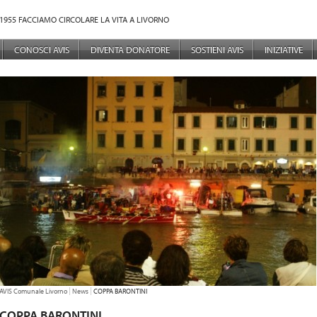
1955 FACCIAMO CIRCOLARE LA VITA A LIVORNO
NÙ PRINCIPALE
CONOSCI AVIS
DIVENTA DONATORE
SOSTIENI AVIS
INIZIATIVE
TU SEI QUI:
AVIS Comunale Livorno
News
COPPA BARONTINI
COPPA BARONTINI