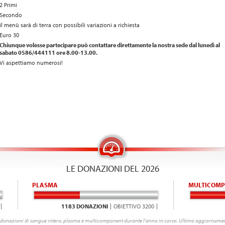
2 Primi
Secondo
il menù sarà di terra con possibili variazioni a richiesta
Euro 30
Chiunque volesse partecipare può contattare direttamente la nostra sede dal lunedì al
sabato 0586/444111 ore 8.00-13.00.
Vi aspettiamo numerosi!
LE DONAZIONI DEL 2026
PLASMA
MULTICOMP
1183 DONAZIONI
OBIETTIVO 3200
donazioni di sangue intero, plasma e multicomponent durante l'anno in corso. Ultimo aggiornamen