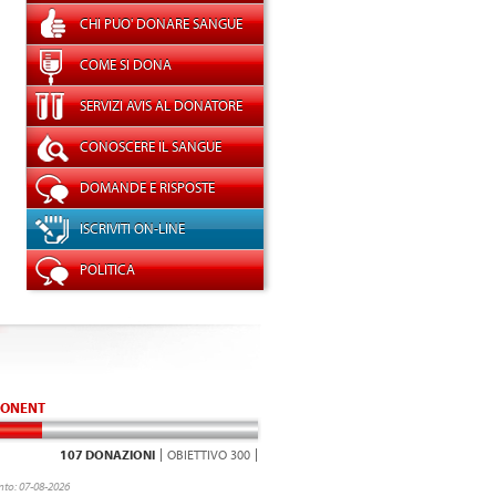
CHI PUO' DONARE SANGUE
COME SI DONA
SERVIZI AVIS AL DONATORE
CONOSCERE IL SANGUE
DOMANDE E RISPOSTE
ISCRIVITI ON-LINE
POLITICA
ONENT
107 DONAZIONI
OBIETTIVO 300
to: 07-08-2026