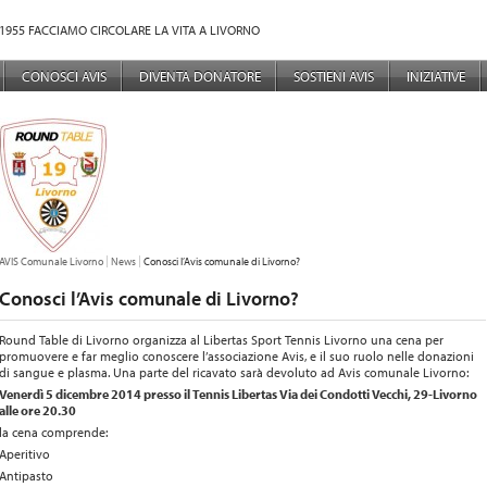
1955 FACCIAMO CIRCOLARE LA VITA A LIVORNO
NÙ PRINCIPALE
CONOSCI AVIS
DIVENTA DONATORE
SOSTIENI AVIS
INIZIATIVE
TU SEI QUI:
AVIS Comunale Livorno
News
Conosci l’Avis comunale di Livorno?
Conosci l’Avis comunale di Livorno?
Round Table di Livorno organizza al Libertas Sport Tennis Livorno una cena per
promuovere e far meglio conoscere l’associazione Avis, e il suo ruolo nelle donazioni
di sangue e plasma. Una parte del ricavato sarà devoluto ad Avis comunale Livorno:
Venerdì 5 dicembre 2014 presso il Tennis Libertas Via dei Condotti Vecchi, 29-Livorno
alle ore 20.30
la cena comprende:
Aperitivo
Antipasto