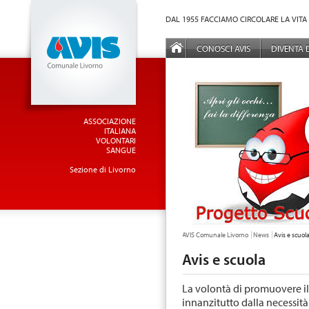
Vai al Menu principale
Vai ai Contenuti della pagina
DAL 1955 FACCIAMO CIRCOLARE LA VITA
MENÙ PRINCIPALE
CONOSCI AVIS
DIVENTA
ASSOCIAZIONE
ITALIANA
VOLONTARI
SANGUE
Sezione di Livorno
TU SEI QUI:
AVIS Comunale Livorno
News
Avis e scuol
Avis e scuola
La volontà di promuovere il
innanzitutto dalla necessit