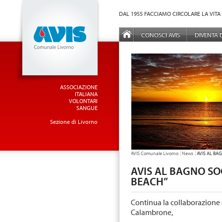
Vai al Menu principale
Vai ai Contenuti della pagina
DAL 1955 FACCIAMO CIRCOLARE LA VITA
MENÙ PRINCIPALE
CONOSCI AVIS
DIVENTA
ASSOCIAZIONE
ITALIANA
VOLONTARI
SANGUE
Sezione di Livorno
TU SEI QUI:
AVIS Comunale Livorno
News
AVIS AL BA
AVIS AL BAGNO SO
BEACH”
Continua la collaborazione 
Calambrone,