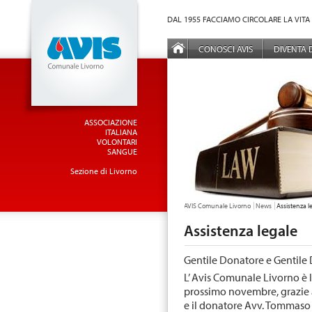
Vai al Menu principale
Vai ai Contenuti della pagina
DAL 1955 FACCIAMO CIRCOLARE LA VITA
MENÙ PRINCIPALE
CONOSCI AVIS
DIVENTA
ASSOCIAZIONE
ITALIANA
VOLONTARI
SANGUE
Sezione di Livorno
TU SEI QUI:
AVIS Comunale Livorno
News
Assistenza l
Assistenza legale
Gentile Donatore e Gentile 
L’ Avis Comunale Livorno è l
prossimo novembre, grazie a
e il donatore Avv. Tommaso 