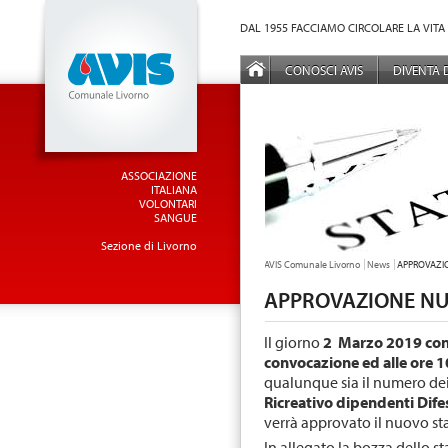
Vai al Menu principale
Vai ai Contenuti della pagina
DAL 1955 FACCIAMO CIRCOLARE LA VITA
MENÙ PRINCIPALE
CONOSCI AVIS
DIVENTA
ASSOCIAZIONE
ITALIANA
VOLONTARI
SANGUE
Sezione di Livorno
TU SEI QUI:
AVIS Comunale Livorno
News
APPROVAZI
APPROVAZIONE N
Il giorno
2 Marzo 2019 con i
convocazione ed alle ore 
qualunque sia il numero dei
Ricreativo dipendenti Dife
verrà approvato il nuovo st
In allegato la bozza dello s