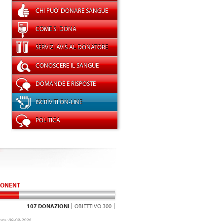
CHI PUO' DONARE SANGUE
COME SI DONA
SERVIZI AVIS AL DONATORE
CONOSCERE IL SANGUE
DOMANDE E RISPOSTE
ISCRIVITI ON-LINE
POLITICA
ONENT
107 DONAZIONI
OBIETTIVO 300
to: 08-08-2026