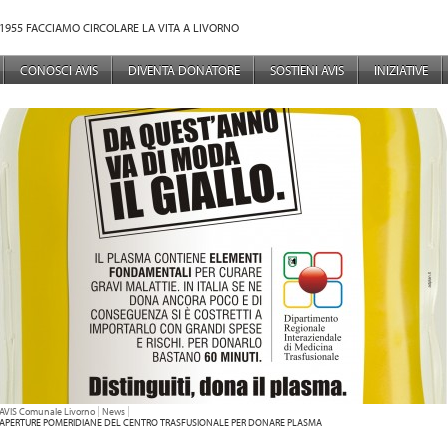
1955 FACCIAMO CIRCOLARE LA VITA A LIVORNO
NÙ PRINCIPALE
CONOSCI AVIS
DIVENTA DONATORE
SOSTIENI AVIS
INIZIATIVE
TU SEI QUI:
AVIS Comunale Livorno
News
APERTURE POMERIDIANE DEL CENTRO TRASFUSIONALE PER DONARE PLASMA