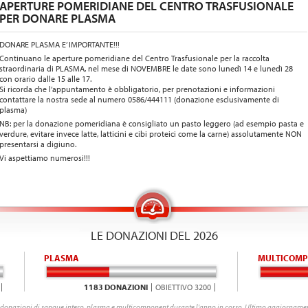
APERTURE POMERIDIANE DEL CENTRO TRASFUSIONALE
PER DONARE PLASMA
DONARE PLASMA E’ IMPORTANTE!!!
Continuano le aperture pomeridiane del Centro Trasfusionale per la raccolta
straordinaria di PLASMA, nel mese di NOVEMBRE le date sono lunedì 14 e lunedì 28
con orario dalle 15 alle 17.
Si ricorda che l’appuntamento è obbligatorio, per prenotazioni e informazioni
contattare la nostra sede al numero 0586/444111 (donazione esclusivamente di
plasma)
NB: per la donazione pomeridiana è consigliato un pasto leggero (ad esempio pasta e
verdure, evitare invece latte, latticini e cibi proteici come la carne) assolutamente NON
presentarsi a digiuno.
Vi aspettiamo numerosi!!!
LE DONAZIONI DEL 2026
PLASMA
MULTICOMP
1183 DONAZIONI
OBIETTIVO 3200
donazioni di sangue intero, plasma e multicomponent durante l'anno in corso. Ultimo aggiornamen