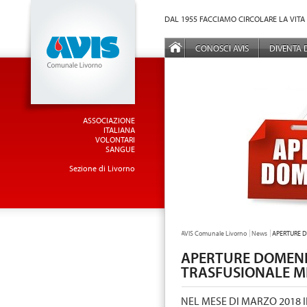
Vai al Menu principale
Vai ai Contenuti della pagina
DAL 1955 FACCIAMO CIRCOLARE LA VITA
MENÙ PRINCIPALE
CONOSCI AVIS
DIVENTA
ASSOCIAZIONE
ITALIANA
VOLONTARI
SANGUE
Sezione di Livorno
TU SEI QUI:
AVIS Comunale Livorno
News
APERTURE 
APERTURE DOMENI
TRASFUSIONALE M
NEL MESE DI MARZO 2018 