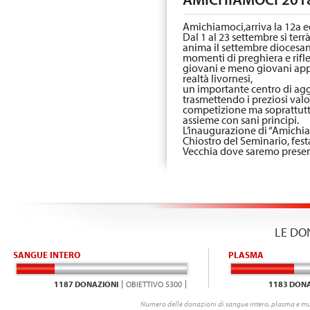
Amichiamoci,arriva la 12a 
Dal 1 al 23 settembre si te
anima il settembre diocesano
momenti di preghiera e rifle
giovani e meno giovani app
realtà livornesi,
un importante centro di agg
trasmettendo i preziosi valo
competizione ma soprattutto
assieme con sani principi.
L’inaugurazione di “Amichiam
Chiostro del Seminario, fest
Vecchia dove saremo present
LE DO
SANGUE INTERO
PLASMA
1187 DONAZIONI
OBIETTIVO 5300
1183 DONA
Numero delle donazioni di sangue intero, plasma e mu