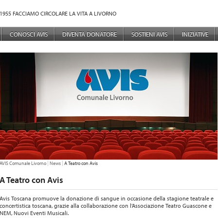
1955 FACCIAMO CIRCOLARE LA VITA A LIVORNO
NÙ PRINCIPALE
CONOSCI AVIS
DIVENTA DONATORE
SOSTIENI AVIS
INIZIATIVE
TU SEI QUI:
AVIS Comunale Livorno
News
A Teatro con Avis
A Teatro con Avis
Avis Toscana promuove la donazione di sangue in occasione della stagione teatrale e
concertistica toscana, grazie alla collaborazione con l’Associazione Teatro Guascone e
NEM, Nuovi Eventi Musicali.