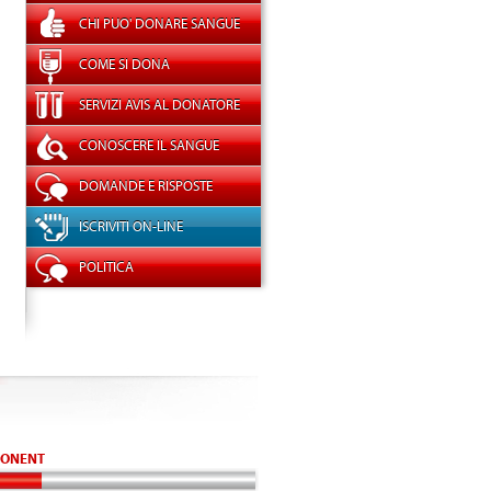
CHI PUO' DONARE SANGUE
COME SI DONA
SERVIZI AVIS AL DONATORE
CONOSCERE IL SANGUE
DOMANDE E RISPOSTE
ISCRIVITI ON-LINE
POLITICA
ONENT