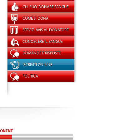
CHI PUO' DONARE SANGUE
COME SI DONA
SERVIZI AVIS AL DONATORE
CONOSCERE IL SANGUE
DOMANDE E RISPOSTE
ISCRIVITI ON-LINE
POLITICA
ONENT