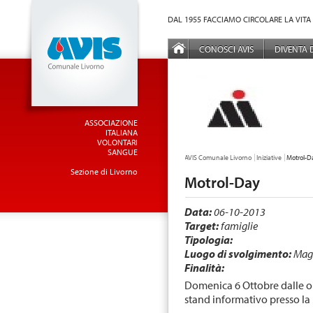
Vai al Menu principale
Vai ai Contenuti della pagina
DAL 1955 FACCIAMO CIRCOLARE LA VITA
MENÙ PRINCIPALE
CONOSCI AVIS
DIVENTA
ASSOCIAZIONE
ITALIANA
VOLONTARI
SANGUE
TU SEI QUI:
AVIS Comunale Livorno
Iniziative
Motrol-D
Sezione di Livorno
Motrol-Day
Data:
06-10-2013
Target:
famiglie
Tipologia:
Luogo di svolgimento:
Mag
Finalità:
Domenica 6 Ottobre dalle or
stand informativo presso la