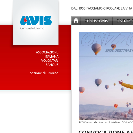
Vai al Menu principale
Vai ai Contenuti della pagina
DAL 1955 FACCIAMO CIRCOLARE LA VITA
MENÙ PRINCIPALE
CONOSCI AVIS
DIVENTA
ASSOCIAZIONE
ITALIANA
VOLONTARI
SANGUE
Sezione di Livorno
TU SEI QUI:
AVIS Comunale Livorno
Iniziative
CONVOCA
CONVOCAZIONE AS